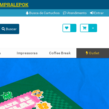
TE!
SAIBA MAIS
Busca de Cartuchos
Atendimento
Entrar
Buscar
a
Impressoras
Coffee Break
Outlet