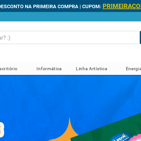
2 HORAS*
NE E RETIRE NA LOJA FÍSICA EM ATÉ
SEM FRE
scritório
Informática
Linha Artística
Energi