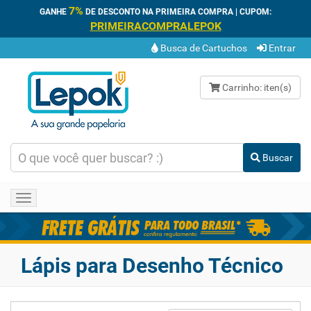
7%
GANHE
DE DESCONTO NA PRIMEIRA COMPRA | CUPOM:
PRIMEIRACOMPRALEPOK
Busca de Cartuchos
Entrar
Carrinho:
iten(s)
Buscar
Toggle
navigation
Lápis para Desenho Técnico