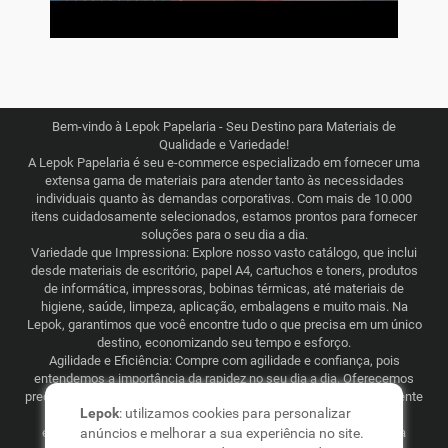
Bem-vindo à Lepok Papelaria - Seu Destino para Materiais de
Qualidade e Variedade!
A Lepok Papelaria é seu e-commerce especializado em fornecer uma
extensa gama de materiais para atender tanto às necessidades
individuais quanto às demandas corporativas. Com mais de 10.000
itens cuidadosamente selecionados, estamos prontos para fornecer
soluções para o seu dia a dia.
Variedade que Impressiona: Explore nosso vasto catálogo, que inclui
desde materiais de escritório, papel A4, cartuchos e toners, produtos
de informática, impressoras, bobinas térmicas, até materiais de
higiene, saúde, limpeza, aplicação, embalagens e muito mais. Na
Lepok, garantimos que você encontre tudo o que precisa em um único
destino, economizando seu tempo e esforço.
Agilidade e Eficiência: Compre com agilidade e confiança, pois
entendemos a importância da rapidez no seu dia a dia. Oferecemos
preços justos e competitivos, combinados com uma logística eficiente
Lepok
: utilizamos cookies para personalizar
que abrange todo o Brasil. Seja para consumo recorrente ou
esporádico, a Lepok Papelaria está comprometida em tornar sua
anúncios e melhorar a sua experiência no site.