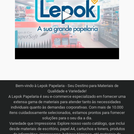
▶
Bem-vindo à Lepok Papelaria - Seu Destino para Materiais de
Qualidade e Variedade!
A Lepok Papelaria é seu e-commerce especializado em fornecer uma
extensa gama de materiais para atender tanto às necessidades
individuais quanto às demandas corporativas. Com mais de 10.000
itens cuidadosamente selecionados, estamos prontos para fornecer
soluções para o seu dia a dia.
Variedade que Impressiona: Explore nosso vasto catálogo, que inclui
desde materiais de escritório, papel A4, cartuchos e toners, produtos