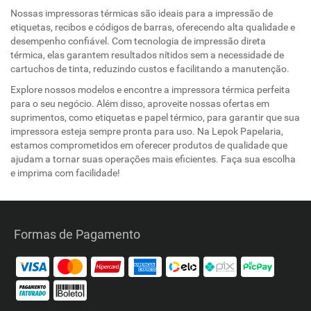
Nossas impressoras térmicas são ideais para a impressão de
etiquetas, recibos e códigos de barras, oferecendo alta qualidade e
desempenho confiável. Com tecnologia de impressão direta
térmica, elas garantem resultados nítidos sem a necessidade de
cartuchos de tinta, reduzindo custos e facilitando a manutenção.
Explore nossos modelos e encontre a impressora térmica perfeita
para o seu negócio. Além disso, aproveite nossas ofertas em
suprimentos, como etiquetas e papel térmico, para garantir que sua
impressora esteja sempre pronta para uso. Na Lepok Papelaria,
estamos comprometidos em oferecer produtos de qualidade que
ajudam a tornar suas operações mais eficientes. Faça sua escolha
e imprima com facilidade!
Formas de Pagamento