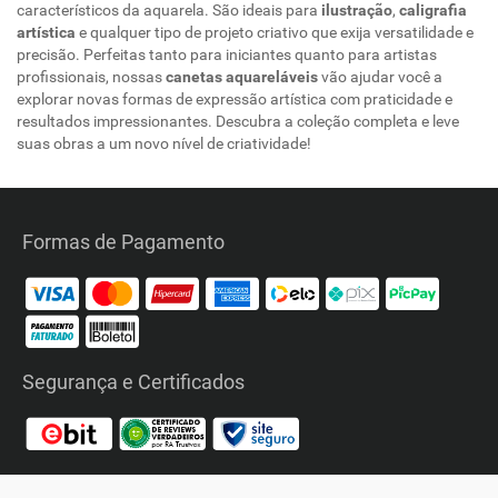
característicos da aquarela. São ideais para
ilustração
,
caligrafia
artística
e qualquer tipo de projeto criativo que exija versatilidade e
precisão. Perfeitas tanto para iniciantes quanto para artistas
profissionais, nossas
canetas aquareláveis
vão ajudar você a
explorar novas formas de expressão artística com praticidade e
resultados impressionantes. Descubra a coleção completa e leve
suas obras a um novo nível de criatividade!
Formas de Pagamento
Segurança e Certificados