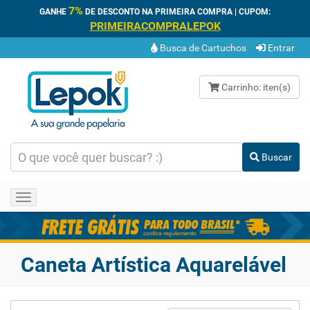
7%
GANHE
DE DESCONTO NA PRIMEIRA COMPRA | CUPOM:
PRIMEIRACOMPRALEPOK
Busca de Cartuchos
Entrar
Carrinho:
iten(s)
Buscar
Toggle
navigation
Caneta Artística Aquarelável