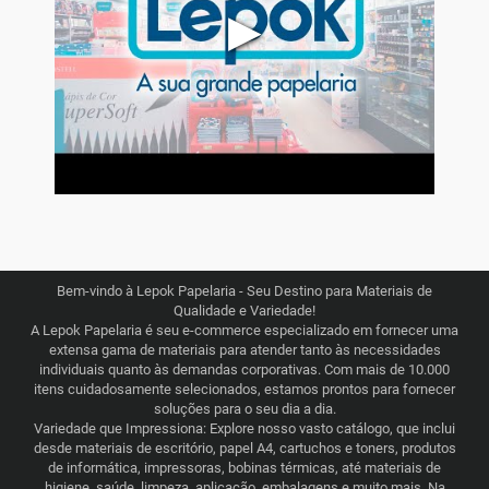
▶
Bem-vindo à Lepok Papelaria - Seu Destino para Materiais de
Qualidade e Variedade!
A Lepok Papelaria é seu e-commerce especializado em fornecer uma
extensa gama de materiais para atender tanto às necessidades
individuais quanto às demandas corporativas. Com mais de 10.000
itens cuidadosamente selecionados, estamos prontos para fornecer
soluções para o seu dia a dia.
Variedade que Impressiona: Explore nosso vasto catálogo, que inclui
desde materiais de escritório, papel A4, cartuchos e toners, produtos
de informática, impressoras, bobinas térmicas, até materiais de
higiene, saúde, limpeza, aplicação, embalagens e muito mais. Na