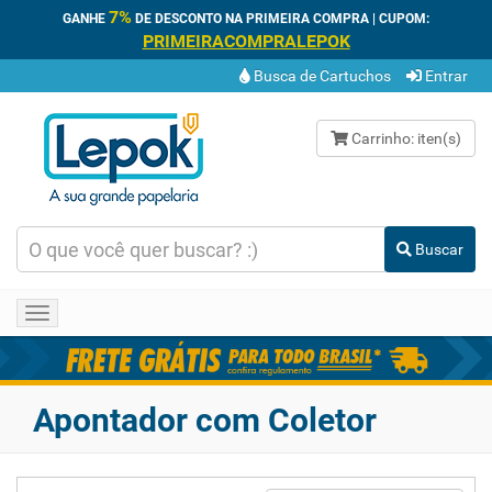
7%
GANHE
DE DESCONTO NA PRIMEIRA COMPRA | CUPOM:
PRIMEIRACOMPRALEPOK
Busca de Cartuchos
Entrar
Carrinho:
iten(s)
Buscar
Toggle
navigation
Apontador com Coletor