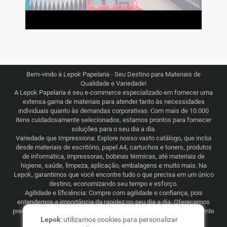
Bem-vindo à Lepok Papelaria - Seu Destino para Materiais de
Qualidade e Variedade!
A Lepok Papelaria é seu e-commerce especializado em fornecer uma
extensa gama de materiais para atender tanto às necessidades
individuais quanto às demandas corporativas. Com mais de 10.000
itens cuidadosamente selecionados, estamos prontos para fornecer
soluções para o seu dia a dia.
Variedade que Impressiona: Explore nosso vasto catálogo, que inclui
desde materiais de escritório, papel A4, cartuchos e toners, produtos
de informática, impressoras, bobinas térmicas, até materiais de
higiene, saúde, limpeza, aplicação, embalagens e muito mais. Na
Lepok, garantimos que você encontre tudo o que precisa em um único
destino, economizando seu tempo e esforço.
Agilidade e Eficiência: Compre com agilidade e confiança, pois
entendemos a importância da rapidez no seu dia a dia. Oferecemos
preços justos e competitivos, combinados com uma logística eficiente
Lepok
: utilizamos cookies para personalizar
que abrange todo o Brasil. Seja para consumo recorrente ou