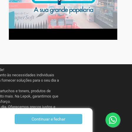
de!
nto às necessidades individuais
fornecer soluções para o seu dia a
cartuchos e toners, produtos de
uito mais. Na Lepok, garantimos que
sforço.
a dia. Oferecemos preços justos e
 esporádico, a Lepok Papelaria está
Continuar e fechar
idos apenas para compras pelo site.