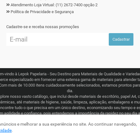
Atendimento Loja Virtual: (11) 2672-7400 opção 2
Política de Privacidade e Segurança
Cadastre-se e receba nossas promoções
Cadastrar
m-vindo à Lepok Papelaria - Seu Destino para Materiais de Qualidade e Varieda
erce especializado em fornecer uma extensa gama de materiais para atender ta
Com mais de 10.000 itens cuidadosamente selecionados, estamos prontos para 
dia.
lore nosso vasto catálogo, que inclui desde materiais de escritório, papel A4, 
térmicas, até materiais de higiene, saúde, limpeza, aplicação, embalagens e m
ncontre tudo o que precisa em um único destino, economizando seu tempo e e
om agilidade e confiança, pois entendemos a importância da rapidez no seu dia 
ogística eficiente que abrange todo o Brasil. Seja para consumo recorrente ou
 anúncios e melhorar a sua experiência no site. Ao continuar navegando,
comprometida em tornar sua experiência de compra simples e garantida.
acidade
.
a - CNPJ: 19.576.717/0001-04 - Preços, frete e condições de pagamento, são vál