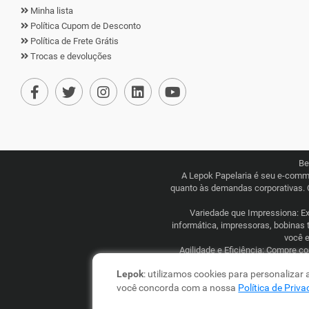
Minha lista
Política Cupom de Desconto
Política de Frete Grátis
Trocas e devoluções
Be
A Lepok Papelaria é seu e-comm
quanto às demandas corporativas. 
Variedade que Impressiona: Exp
informática, impressoras, bobinas 
você e
Agilidade e Eficiência: Compre c
competitivos, combinados com uma l
Lepok
: utilizamos cookies para personalizar
você concorda com a nossa
Política de Priv
Lepok Distribuição e Logística Ltd