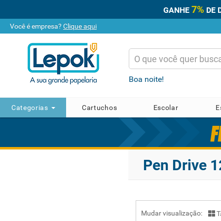
7%
GANHE
DE 
Você é empresa?
Clique aqui
Boa noite!
Categorias
Cartuchos
Escolar
E
Pen Drive 
Mudar visualização:
T