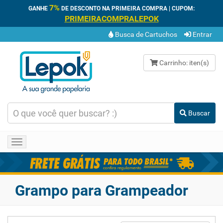
7%
GANHE
DE DESCONTO NA PRIMEIRA COMPRA | CUPOM:
PRIMEIRACOMPRALEPOK
Busca de Cartuchos
Entrar
Carrinho:
iten(s)
Buscar
Toggle
navigation
Grampo para Grampeador