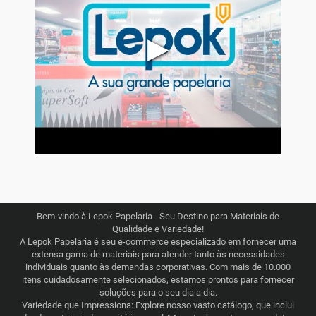
▶
Bem-vindo à Lepok Papelaria - Seu Destino para Materiais de
Qualidade e Variedade!
A Lepok Papelaria é seu e-commerce especializado em fornecer uma
extensa gama de materiais para atender tanto às necessidades
individuais quanto às demandas corporativas. Com mais de 10.000
itens cuidadosamente selecionados, estamos prontos para fornecer
soluções para o seu dia a dia.
Variedade que Impressiona: Explore nosso vasto catálogo, que inclui