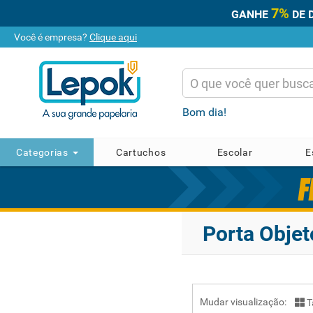
7%
GANHE
DE 
Você é empresa?
Clique aqui
Bom dia!
Categorias
Cartuchos
Escolar
E
Porta Objet
Mudar visualização:
T