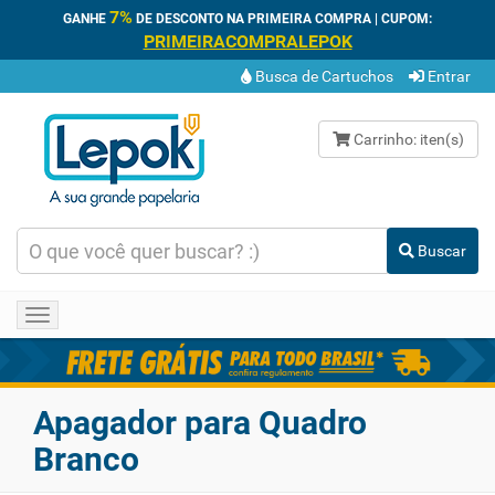
7%
GANHE
DE DESCONTO NA PRIMEIRA COMPRA | CUPOM:
PRIMEIRACOMPRALEPOK
Busca de Cartuchos
Entrar
Carrinho:
iten(s)
Buscar
Toggle
navigation
Apagador para Quadro
Branco