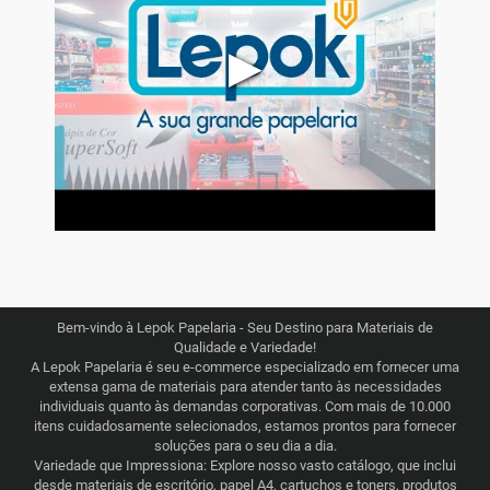
▶
Bem-vindo à Lepok Papelaria - Seu Destino para Materiais de
Qualidade e Variedade!
A Lepok Papelaria é seu e-commerce especializado em fornecer uma
extensa gama de materiais para atender tanto às necessidades
individuais quanto às demandas corporativas. Com mais de 10.000
itens cuidadosamente selecionados, estamos prontos para fornecer
soluções para o seu dia a dia.
Variedade que Impressiona: Explore nosso vasto catálogo, que inclui
desde materiais de escritório, papel A4, cartuchos e toners, produtos