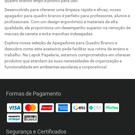
quadro branco limpo e pronto para uso.
Desenvolvido para oferecer uma limpeza rápida e eficaz, nosso
apagador para quadro branco é perfeito para professores, alunos e
profissionais. Com um design ergonômico e materiais de alta
qualidade, ele proporciona um desempenho superior na remoção de
marcas de caneta e evita manchas indesejadas.
Explore nossa seleção de Apagadores para Quadro Branco e
descubra como este acessório pode facilitar sua rotina de ensino e
trabalho. Na Lepok Papelaria, estamos comprometidos em oferecer
produtos que atendam às suas necessidades de organização e
funcionalidade em ambientes escolares e corporativos!
Formas de Pagamento
Segurança e Certificados