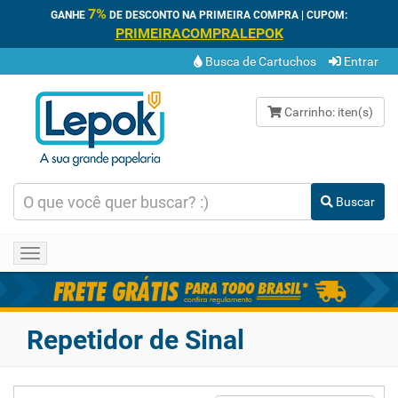
7%
GANHE
DE DESCONTO NA PRIMEIRA COMPRA | CUPOM:
PRIMEIRACOMPRALEPOK
Busca de Cartuchos
Entrar
Carrinho:
iten(s)
Buscar
Toggle
navigation
Repetidor de Sinal