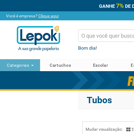
7%
GANHE
DE 
Você é empresa?
Clique aqui
Bom dia!
Categorias
Cartuchos
Escolar
E
Tubos
Mudar visualização:
T