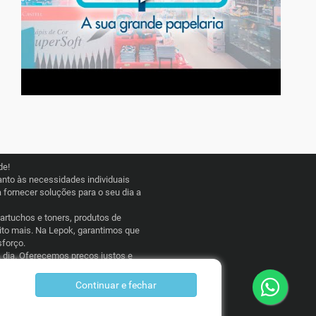
de!
nto às necessidades individuais
fornecer soluções para o seu dia a
cartuchos e toners, produtos de
uito mais. Na Lepok, garantimos que
sforço.
a dia. Oferecemos preços justos e
 esporádico, a Lepok Papelaria está
Continuar e fechar
idos apenas para compras pelo site.