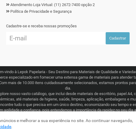
Atendimento Loja Virtual: (11) 2672-7400 opção 2
Política de Privacidade e Segurança
Cadastre-se e receba nossas promoções
Cadastrar
m-vindo à Lepok Papelaria - Seu Destino para Materiais de Qualidade e Varieda
erce especializado em fornecer uma extensa gama de materiais para atender ta
Com mais de 10.000 itens cuidadosamente selecionados, estamos prontos para 
dia.
lore nosso vasto catálogo, que inclui desde materiais de escritório, papel A4, 
térmicas, até materiais de higiene, saúde, limpeza, aplicação, embalagens e m
ncontre tudo o que precisa em um único destino, economizando seu tempo e e
om agilidade e confiança, pois entendemos a importância da rapidez no seu dia 
ogística eficiente que abrange todo o Brasil. Seja para consumo recorrente ou
 anúncios e melhorar a sua experiência no site. Ao continuar navegando,
comprometida em tornar sua experiência de compra simples e garantida.
acidade
.
a - CNPJ: 19.576.717/0001-04 - Preços, frete e condições de pagamento, são vál