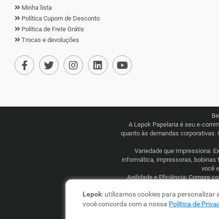
Minha lista
Política Cupom de Desconto
Política de Frete Grátis
Trocas e devoluções
Be
A Lepok Papelaria é seu e-comm
quanto às demandas corporativas. 
Variedade que Impressiona: Exp
informática, impressoras, bobinas 
você e
Agilidade e Eficiência: Compre c
competitivos, combinados com uma l
Lepok
: utilizamos cookies para personalizar
você concorda com a nossa
Política de Priv
Lepok Distribuição e Logística Ltd