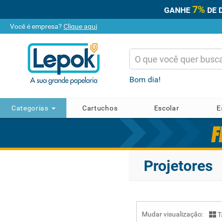
7%
GANHE
DE 
Você é empresa?
Clique aqui
Bom dia!
Categorias
Cartuchos
Escolar
E
Projetores
Mudar visualização:
T