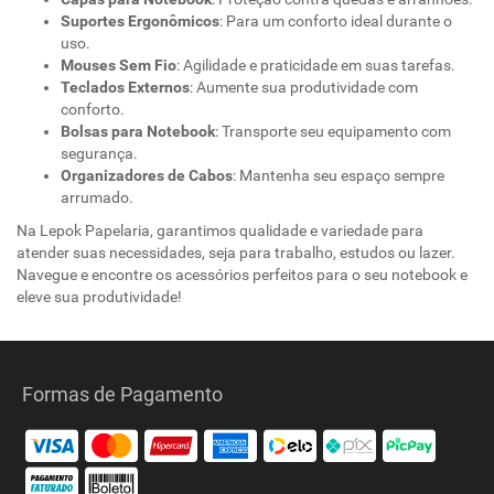
Suportes Ergonômicos
: Para um conforto ideal durante o
uso.
Mouses Sem Fio
: Agilidade e praticidade em suas tarefas.
Teclados Externos
: Aumente sua produtividade com
conforto.
Bolsas para Notebook
: Transporte seu equipamento com
segurança.
Organizadores de Cabos
: Mantenha seu espaço sempre
arrumado.
Na Lepok Papelaria, garantimos qualidade e variedade para
atender suas necessidades, seja para trabalho, estudos ou lazer.
Navegue e encontre os acessórios perfeitos para o seu notebook e
eleve sua produtividade!
Formas de Pagamento