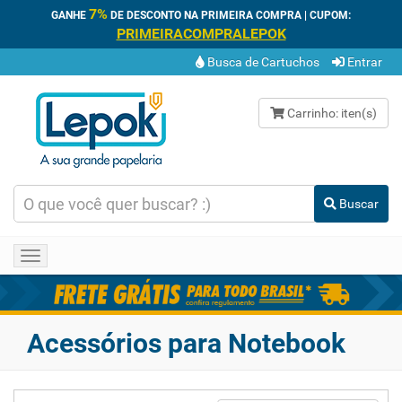
7%
GANHE
DE DESCONTO NA PRIMEIRA COMPRA | CUPOM:
PRIMEIRACOMPRALEPOK
Busca de Cartuchos
Entrar
Carrinho:
iten(s)
Buscar
Toggle
navigation
Acessórios para Notebook