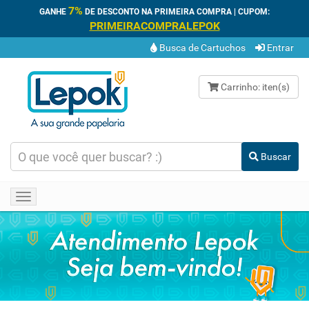
7%
GANHE
DE DESCONTO NA PRIMEIRA COMPRA | CUPOM:
PRIMEIRACOMPRALEPOK
Busca de Cartuchos
Entrar
Carrinho:
iten(s)
Buscar
Toggle
navigation