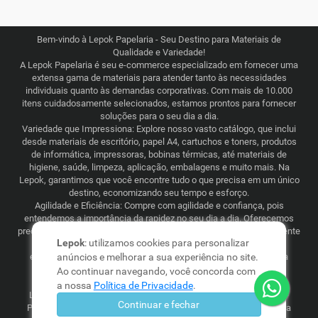
Bem-vindo à Lepok Papelaria - Seu Destino para Materiais de
Qualidade e Variedade!
A Lepok Papelaria é seu e-commerce especializado em fornecer uma
extensa gama de materiais para atender tanto às necessidades
individuais quanto às demandas corporativas. Com mais de 10.000
itens cuidadosamente selecionados, estamos prontos para fornecer
soluções para o seu dia a dia.
Variedade que Impressiona: Explore nosso vasto catálogo, que inclui
desde materiais de escritório, papel A4, cartuchos e toners, produtos
de informática, impressoras, bobinas térmicas, até materiais de
higiene, saúde, limpeza, aplicação, embalagens e muito mais. Na
Lepok, garantimos que você encontre tudo o que precisa em um único
destino, economizando seu tempo e esforço.
Agilidade e Eficiência: Compre com agilidade e confiança, pois
entendemos a importância da rapidez no seu dia a dia. Oferecemos
preços justos e competitivos, combinados com uma logística eficiente
Lepok
: utilizamos cookies para personalizar
que abrange todo o Brasil. Seja para consumo recorrente ou
esporádico, a Lepok Papelaria está comprometida em tornar sua
anúncios e melhorar a sua experiência no site.
experiência de compra simples e garantida.
Ao continuar navegando, você concorda com
a nossa
Política de Privacidade
.
Lepok Distribuição e Logística Ltda - CNPJ: 19.576.717/0001-04 -
Continuar e fechar
Preços, frete e condições de pagamento, são válidos apenas para