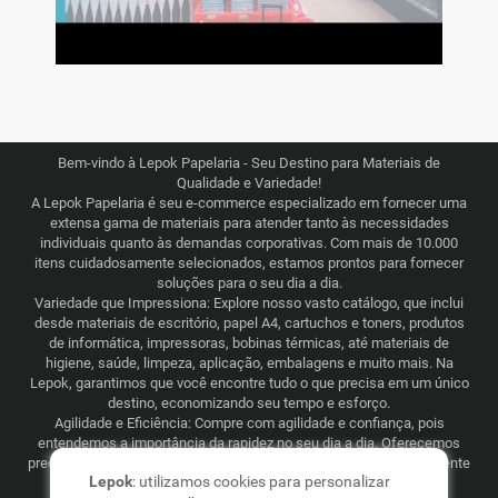
Bem-vindo à Lepok Papelaria - Seu Destino para Materiais de
Qualidade e Variedade!
A Lepok Papelaria é seu e-commerce especializado em fornecer uma
extensa gama de materiais para atender tanto às necessidades
individuais quanto às demandas corporativas. Com mais de 10.000
itens cuidadosamente selecionados, estamos prontos para fornecer
soluções para o seu dia a dia.
Variedade que Impressiona: Explore nosso vasto catálogo, que inclui
desde materiais de escritório, papel A4, cartuchos e toners, produtos
de informática, impressoras, bobinas térmicas, até materiais de
higiene, saúde, limpeza, aplicação, embalagens e muito mais. Na
Lepok, garantimos que você encontre tudo o que precisa em um único
destino, economizando seu tempo e esforço.
Agilidade e Eficiência: Compre com agilidade e confiança, pois
entendemos a importância da rapidez no seu dia a dia. Oferecemos
preços justos e competitivos, combinados com uma logística eficiente
Lepok
: utilizamos cookies para personalizar
que abrange todo o Brasil. Seja para consumo recorrente ou