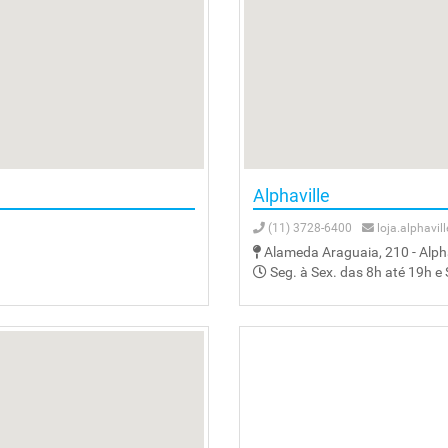
Alphaville
(11) 3728-6400
loja.alphavi
Alameda Araguaia, 210 - Alpha
Seg. à Sex. das 8h até 19h e