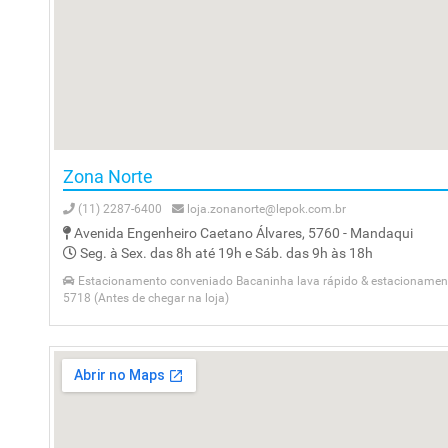
Zona Norte
(11) 2287-6400
loja.zonanorte@lepok.com.br
Avenida Engenheiro Caetano Álvares, 5760 - Mandaqui
Seg. à Sex. das 8h até 19h e Sáb. das 9h às 18h
Estacionamento conveniado Bacaninha lava rápido & estacionamento
5718 (Antes de chegar na loja)