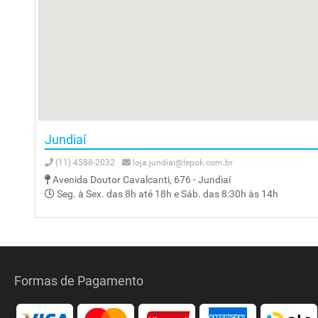
Jundiaí
(11) 4588-2032
loja.jundiai@lepok.com.br
Avenida Doutor Cavalcanti, 676 - Jundiaí
Seg. à Sex. das 8h até 18h e Sáb. das 8:30h às 14h
Formas de Pagamento