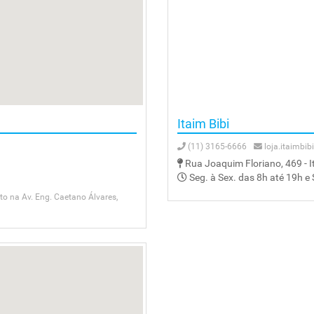
Itaim Bibi
(11) 3165-6666
loja.itaimbi
Rua Joaquim Floriano, 469 - I
Seg. à Sex. das 8h até 19h e
 na Av. Eng. Caetano Álvares,