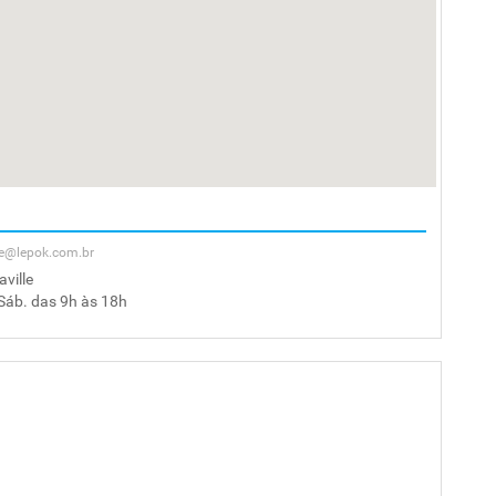
lle@lepok.com.br
ville
 Sáb. das 9h às 18h