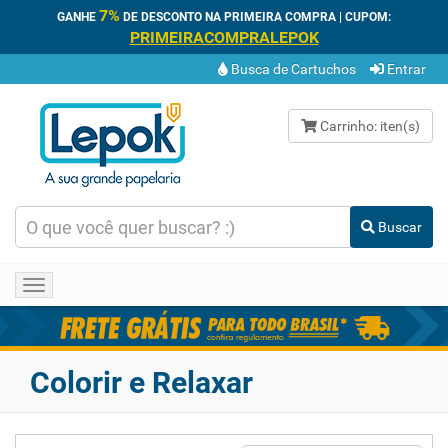
7%
GANHE
DE DESCONTO NA PRIMEIRA COMPRA | CUPOM:
PRIMEIRACOMPRALEPOK
Busca de Cartuchos
Entrar
Carrinho:
iten(s)
Buscar
Toggle
navigation
Colorir e Relaxar