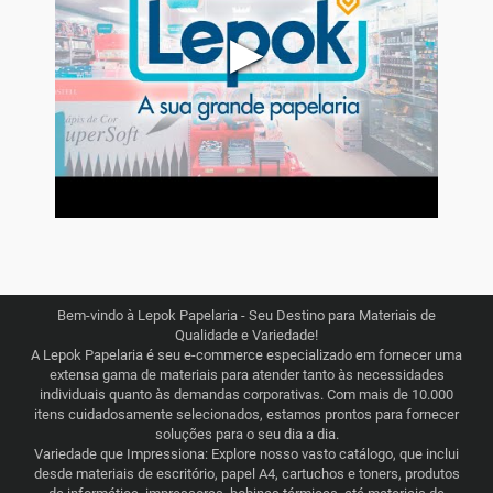
▶
Bem-vindo à Lepok Papelaria - Seu Destino para Materiais de
Qualidade e Variedade!
A Lepok Papelaria é seu e-commerce especializado em fornecer uma
extensa gama de materiais para atender tanto às necessidades
individuais quanto às demandas corporativas. Com mais de 10.000
itens cuidadosamente selecionados, estamos prontos para fornecer
soluções para o seu dia a dia.
Variedade que Impressiona: Explore nosso vasto catálogo, que inclui
desde materiais de escritório, papel A4, cartuchos e toners, produtos