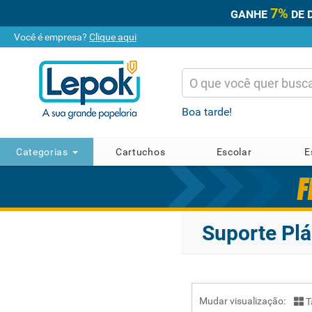
7%
GANHE
DE 
Você é empresa?
Clique aqui
Boa tarde!
Categorias
Cartuchos
Escolar
E
Suporte Plá
Mudar visualização:
T