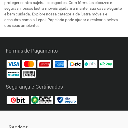
proteger contra sujeira e desgastes. Com fórmulas eficazes e
seguras, nossos lustra móveis ajudam a manter sua casa elegante
e bem cuidada. Explore nossa categoria de lustra móveis e
descubra como a Lepok Papelaria pode ajudar a realçar a beleza
dos seus ambientes!
Formas de Pagamento
Segurança e Certificados
Serviços