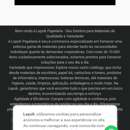
Bem-vindo à Lepok Papelaria - Seu Destino para Materiais de
Qualidade e Variedade!
A Lepok Papelaria é seu e-commerce especializado em fornecer uma
extensa gama de materiais para atender tanto às necessidades
individuais quanto às demandas corporativas. Com mais de 10.000
itens cuidadosamente selecionados, estamos prontos para fornecer
soluções para o seu dia a dia.
Variedade que Impressiona: Explore nosso vasto catálogo, que inclui
desde materiais de escritório, papel A4, cartuchos e toners, produtos
de informática, impressoras, bobinas térmicas, até materiais de
higiene, saúde, limpeza, aplicação, embalagens e muito mais. Na
Lepok, garantimos que você encontre tudo o que precisa em um único
destino, economizando seu tempo e esforço.
Agilidade e Eficiência: Compre com agilidade e confiança, pois
entendemos a importância da rapidez no seu dia a dia. Oferecemos
preços justos e competitivos, combinados com uma logística eficiente
Lepok
: utilizamos cookies para personalizar
que abrange todo o Brasil. Seja para consumo recorrente ou
esporádico, a Lepok Papelaria está comprometida em tornar sua
anúncios e melhorar a sua experiência no site.
experiência de compra simples e garantida.
Ao continuar navegando, você concorda com