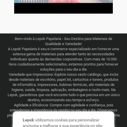
Bem-vindo à Lepok Papelaria - Seu Destino para Materiais de
Qualidade e Variedade!
A Lepok Papelaria é seu e-commerce especializado em fornecer uma
extensa gama de materiais para atender tanto às necessidades
individuais quanto às demandas corporativas. Com mais de 10.000
itens cuidadosamente selecionados, estamos prontos para fornecer
soluções para o seu dia a dia.
Variedade que Impressiona: Explore nosso vasto catálogo, que inclui
desde materiais de escritório, papel A4, cartuchos e toners, produtos
de informática, impressoras, bobinas térmicas, até materiais de
higiene, saúde, limpeza, aplicação, embalagens e muito mais. Na
Lepok, garantimos que você encontre tudo o que precisa em um único
destino, economizando seu tempo e esforço.
Agilidade e Eficiência: Compre com agilidade e confiança, pois
entendemos a importância da rapidez no seu dia a dia. Oferecemos
preços justos e competitivos, combinados com uma logística eficiente
Lepok
: utilizamos cookies para personalizar
que abrange todo o Brasil. Seja para consumo recorrente ou
esporádico, a Lepok Papelaria está comprometida em tornar sua
anúncios e melhorar a sua experiência no site.