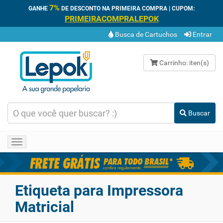
7%
GANHE
DE DESCONTO NA PRIMEIRA COMPRA | CUPOM:
PRIMEIRACOMPRALEPOK
Busca de Cartuchos
Entrar
Carrinho:
iten(s)
Buscar
Toggle
navigation
Etiqueta para Impressora
Matricial