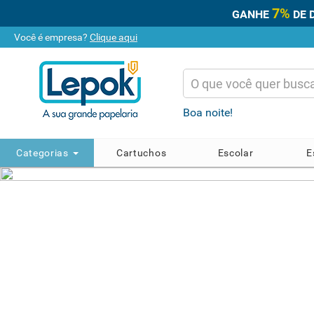
7%
GANHE
DE 
Você é empresa?
Clique aqui
Boa noite!
Categorias
Cartuchos
Escolar
E