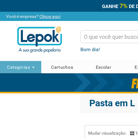
7%
GANHE
DE 
Você é empresa?
Clique aqui
Bom dia!
Categorias
Cartuchos
Escolar
E
Pasta em L
Mudar visualização:
T