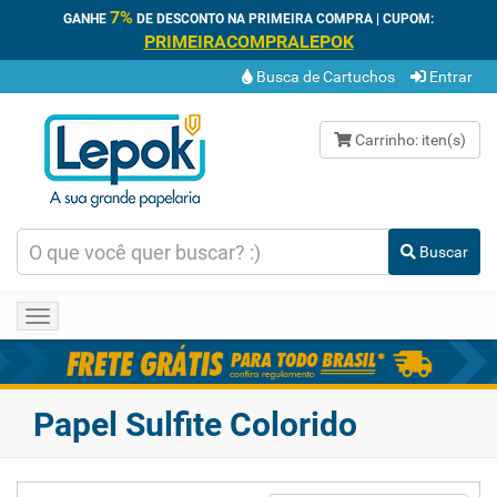
7%
GANHE
DE DESCONTO NA PRIMEIRA COMPRA | CUPOM:
PRIMEIRACOMPRALEPOK
Busca de Cartuchos
Entrar
Carrinho:
iten(s)
Buscar
Toggle
navigation
Papel Sulfite Colorido