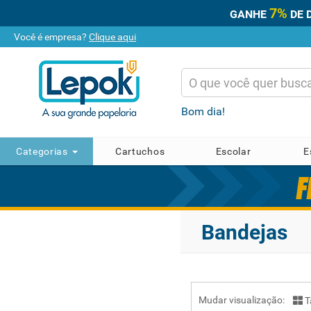
7%
GANHE
DE 
Você é empresa?
Clique aqui
Bom dia!
Categorias
Cartuchos
Escolar
E
Bandejas
Mudar visualização:
T