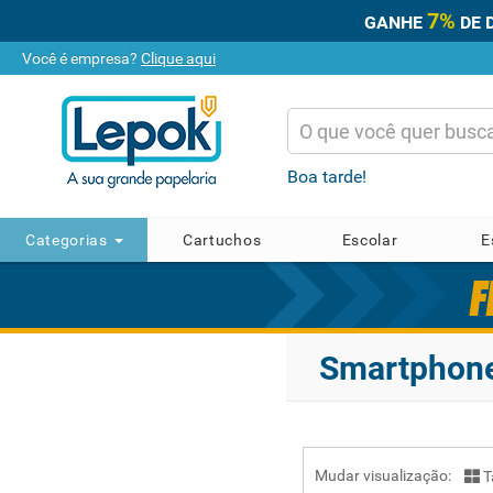
7%
GANHE
DE 
Você é empresa?
Clique aqui
Boa tarde!
Categorias
Cartuchos
Escolar
E
Smartphon
Mudar visualização:
T