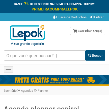
7%
GANHE
DE DESCONTO NA PRIMEIRA COMPRA | CUPOM:
PRIMEIRACOMPRALEPOK
Busca de Cartuchos
Entrar
Carrinho:
iten(s)
Buscar
Toggle navigation
Escritório
Agendas
Planner
Agenda planner espiral