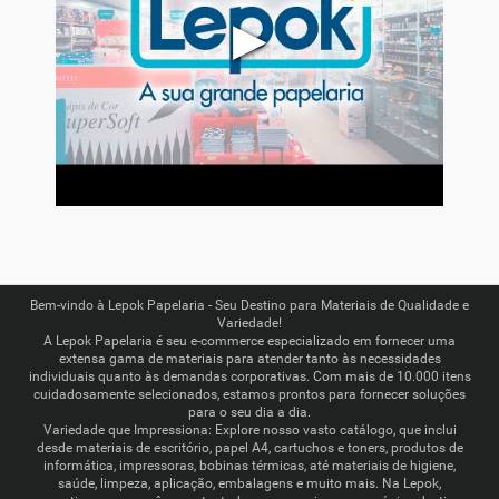
▶
Bem-vindo à Lepok Papelaria - Seu Destino para Materiais de Qualidade e
Variedade!
A Lepok Papelaria é seu e-commerce especializado em fornecer uma
extensa gama de materiais para atender tanto às necessidades
individuais quanto às demandas corporativas. Com mais de 10.000 itens
cuidadosamente selecionados, estamos prontos para fornecer soluções
para o seu dia a dia.
Variedade que Impressiona: Explore nosso vasto catálogo, que inclui
desde materiais de escritório, papel A4, cartuchos e toners, produtos de
informática, impressoras, bobinas térmicas, até materiais de higiene,
saúde, limpeza, aplicação, embalagens e muito mais. Na Lepok,