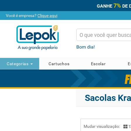
7%
GANHE
DE 
Você é empresa?
Clique aqui
Bom dia!
Categorias
Cartuchos
Escolar
E
Sacolas Kra
Mudar visualização:
T