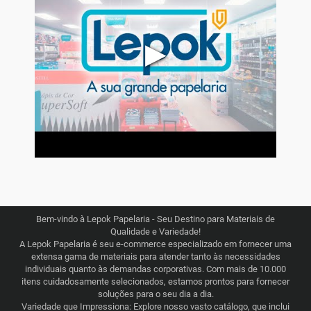
▶
Bem-vindo à Lepok Papelaria - Seu Destino para Materiais de
Qualidade e Variedade!
A Lepok Papelaria é seu e-commerce especializado em fornecer uma
extensa gama de materiais para atender tanto às necessidades
individuais quanto às demandas corporativas. Com mais de 10.000
itens cuidadosamente selecionados, estamos prontos para fornecer
soluções para o seu dia a dia.
Variedade que Impressiona: Explore nosso vasto catálogo, que inclui