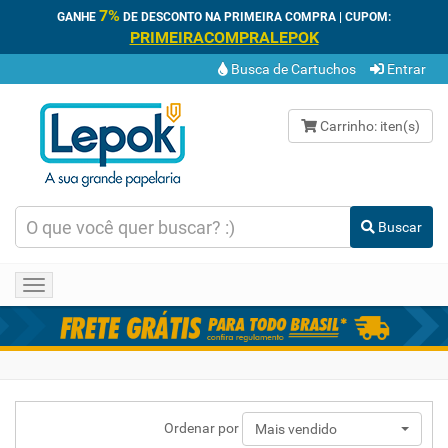
7%
GANHE
DE DESCONTO NA PRIMEIRA COMPRA | CUPOM:
PRIMEIRACOMPRALEPOK
Busca de Cartuchos
Entrar
Carrinho:
iten(s)
Buscar
Toggle
navigation
Ordenar por
Mais vendido