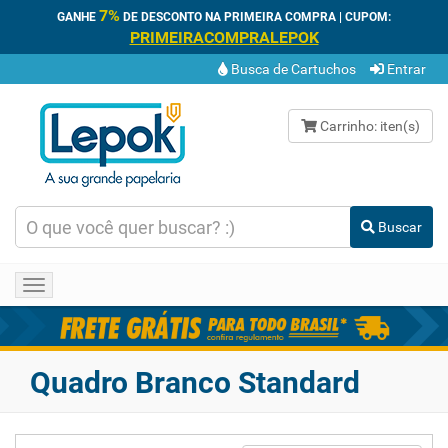
7%
GANHE
DE DESCONTO NA PRIMEIRA COMPRA | CUPOM:
PRIMEIRACOMPRALEPOK
Busca de Cartuchos
Entrar
Carrinho:
iten(s)
Buscar
Toggle
navigation
Quadro Branco Standard