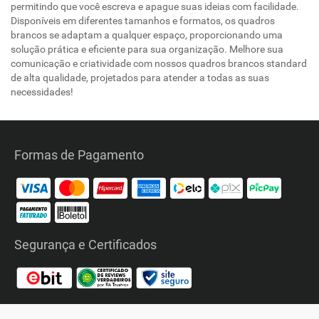
permitindo que você escreva e apague suas ideias com facilidade.
Disponíveis em diferentes tamanhos e formatos, os quadros
brancos se adaptam a qualquer espaço, proporcionando uma
solução prática e eficiente para sua organização. Melhore sua
comunicação e criatividade com nossos quadros brancos standard
de alta qualidade, projetados para atender a todas as suas
necessidades!
Formas de Pagamento
Segurança e Certificados