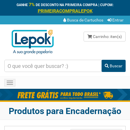
7%
GANHE
DE DESCONTO NA PRIMEIRA COMPRA | CUPOM:
PRIMEIRACOMPRALEPOK
Busca de Cartuchos
Entrar
Carrinho:
iten(s)
Buscar
Toggle
navigation
Produtos para Encadernação