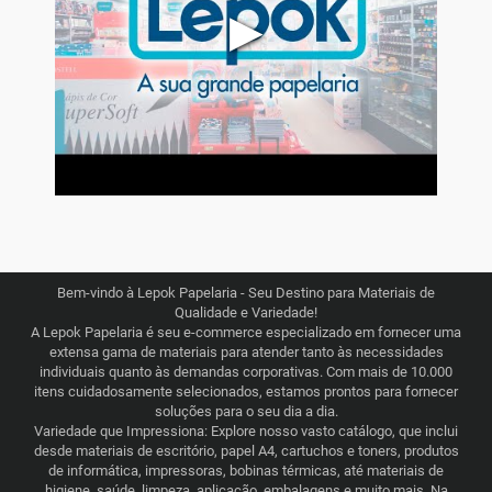
▶
Bem-vindo à Lepok Papelaria - Seu Destino para Materiais de
Qualidade e Variedade!
A Lepok Papelaria é seu e-commerce especializado em fornecer uma
extensa gama de materiais para atender tanto às necessidades
individuais quanto às demandas corporativas. Com mais de 10.000
itens cuidadosamente selecionados, estamos prontos para fornecer
soluções para o seu dia a dia.
Variedade que Impressiona: Explore nosso vasto catálogo, que inclui
desde materiais de escritório, papel A4, cartuchos e toners, produtos
de informática, impressoras, bobinas térmicas, até materiais de
higiene, saúde, limpeza, aplicação, embalagens e muito mais. Na