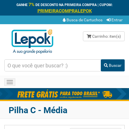
7%
GANHE
DE DESCONTO NA PRIMEIRA COMPRA | CUPOM:
PRIMEIRACOMPRALEPOK
Busca de Cartuchos
Entrar
Carrinho:
iten(s)
Buscar
Toggle
navigation
Pilha C - Média