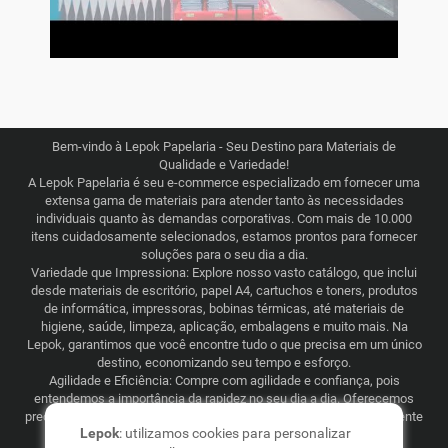
Bem-vindo à Lepok Papelaria - Seu Destino para Materiais de
Qualidade e Variedade!
A Lepok Papelaria é seu e-commerce especializado em fornecer uma
extensa gama de materiais para atender tanto às necessidades
individuais quanto às demandas corporativas. Com mais de 10.000
itens cuidadosamente selecionados, estamos prontos para fornecer
soluções para o seu dia a dia.
Variedade que Impressiona: Explore nosso vasto catálogo, que inclui
desde materiais de escritório, papel A4, cartuchos e toners, produtos
de informática, impressoras, bobinas térmicas, até materiais de
higiene, saúde, limpeza, aplicação, embalagens e muito mais. Na
Lepok, garantimos que você encontre tudo o que precisa em um único
destino, economizando seu tempo e esforço.
Agilidade e Eficiência: Compre com agilidade e confiança, pois
entendemos a importância da rapidez no seu dia a dia. Oferecemos
preços justos e competitivos, combinados com uma logística eficiente
Lepok
: utilizamos cookies para personalizar
que abrange todo o Brasil. Seja para consumo recorrente ou