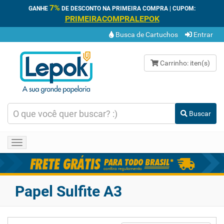
7%
GANHE
DE DESCONTO NA PRIMEIRA COMPRA | CUPOM:
PRIMEIRACOMPRALEPOK
Busca de Cartuchos
Entrar
Carrinho:
iten(s)
Buscar
Toggle
navigation
Papel Sulfite A3