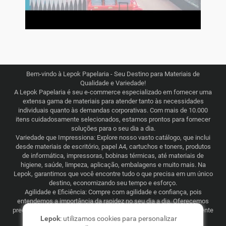
Bem-vindo à Lepok Papelaria - Seu Destino para Materiais de
Qualidade e Variedade!
A Lepok Papelaria é seu e-commerce especializado em fornecer uma
extensa gama de materiais para atender tanto às necessidades
individuais quanto às demandas corporativas. Com mais de 10.000
itens cuidadosamente selecionados, estamos prontos para fornecer
soluções para o seu dia a dia.
Variedade que Impressiona: Explore nosso vasto catálogo, que inclui
desde materiais de escritório, papel A4, cartuchos e toners, produtos
de informática, impressoras, bobinas térmicas, até materiais de
higiene, saúde, limpeza, aplicação, embalagens e muito mais. Na
Lepok, garantimos que você encontre tudo o que precisa em um único
destino, economizando seu tempo e esforço.
Agilidade e Eficiência: Compre com agilidade e confiança, pois
entendemos a importância da rapidez no seu dia a dia. Oferecemos
preços justos e competitivos, combinados com uma logística eficiente
Lepok
: utilizamos cookies para personalizar
que abrange todo o Brasil. Seja para consumo recorrente ou