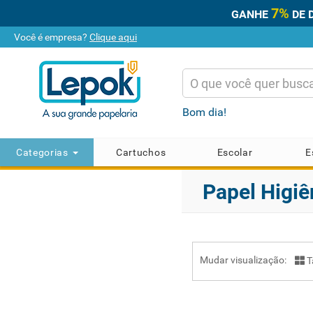
7%
GANHE
DE 
Você é empresa?
Clique aqui
Bom dia!
Categorias
Cartuchos
Escolar
E
Papel Higiê
Mudar visualização:
T