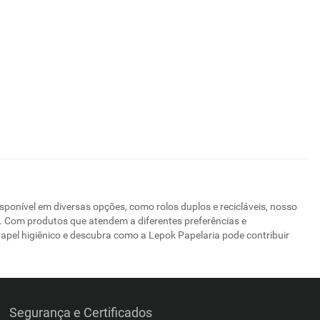
sponível em diversas opções, como rolos duplos e recicláveis, nosso
e. Com produtos que atendem a diferentes preferências e
papel higiênico e descubra como a Lepok Papelaria pode contribuir
Segurança e Certificados