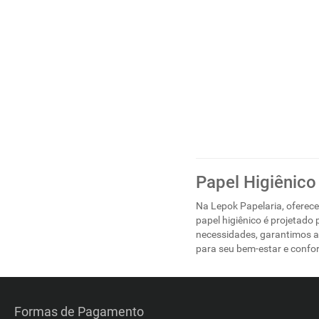
Papel Higiênico
Na Lepok Papelaria, oferece
papel higiênico é projetado
necessidades, garantimos a 
para seu bem-estar e confor
Formas de Pagamento