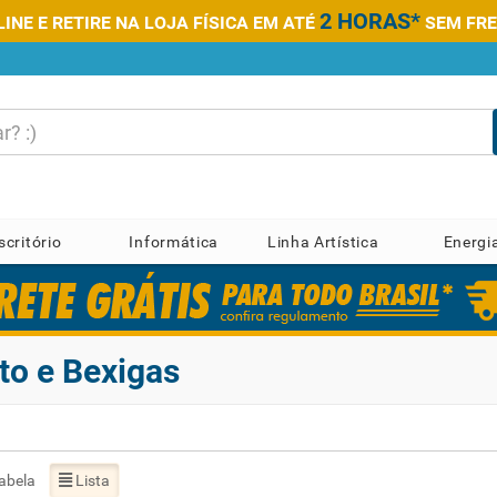
2 HORAS*
NE E RETIRE NA LOJA FÍSICA EM ATÉ
SEM FRE
scritório
Informática
Linha Artística
Energi
eto e Bexigas
abela
Lista