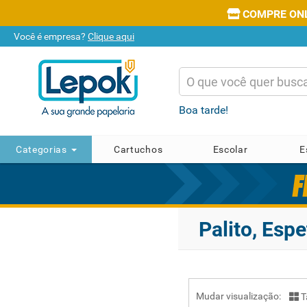
COMPRE ONLI
Você é empresa?
Clique aqui
Boa tarde!
Categorias
Cartuchos
Escolar
E
Palito, Esp
Mudar visualização:
T