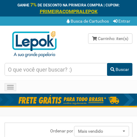
7%
GANHE
DE DESCONTO NA PRIMEIRA COMPRA | CUPOM:
PRIMEIRACOMPRALEPOK
Busca de Cartuchos
Entrar
Carrinho:
iten(s)
Buscar
Toggle
navigation
Ordenar por
Mais vendido