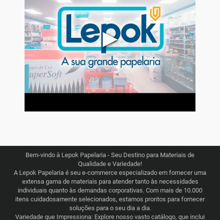
▶
Bem-vindo à Lepok Papelaria - Seu Destino para Materiais de
Qualidade e Variedade!
A Lepok Papelaria é seu e-commerce especializado em fornecer uma
extensa gama de materiais para atender tanto às necessidades
individuais quanto às demandas corporativas. Com mais de 10.000
itens cuidadosamente selecionados, estamos prontos para fornecer
soluções para o seu dia a dia.
Variedade que Impressiona: Explore nosso vasto catálogo, que inclui