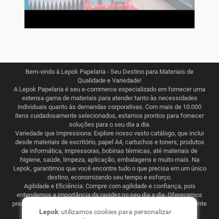
Bem-vindo à Lepok Papelaria - Seu Destino para Materiais de
Qualidade e Variedade!
A Lepok Papelaria é seu e-commerce especializado em fornecer uma
extensa gama de materiais para atender tanto às necessidades
individuais quanto às demandas corporativas. Com mais de 10.000
itens cuidadosamente selecionados, estamos prontos para fornecer
soluções para o seu dia a dia.
Variedade que Impressiona: Explore nosso vasto catálogo, que inclui
desde materiais de escritório, papel A4, cartuchos e toners, produtos
de informática, impressoras, bobinas térmicas, até materiais de
higiene, saúde, limpeza, aplicação, embalagens e muito mais. Na
Lepok, garantimos que você encontre tudo o que precisa em um único
destino, economizando seu tempo e esforço.
Agilidade e Eficiência: Compre com agilidade e confiança, pois
entendemos a importância da rapidez no seu dia a dia. Oferecemos
preços justos e competitivos, combinados com uma logística eficiente
Lepok
: utilizamos cookies para personalizar
que abrange todo o Brasil. Seja para consumo recorrente ou