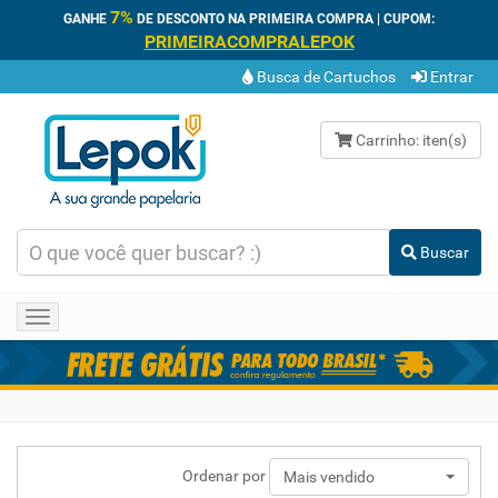
7%
GANHE
DE DESCONTO NA PRIMEIRA COMPRA | CUPOM:
PRIMEIRACOMPRALEPOK
Busca de Cartuchos
Entrar
Carrinho:
iten(s)
Buscar
Toggle
navigation
Ordenar por
Mais vendido