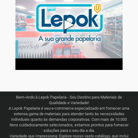
▶
Bem-vindo à Lepok Papelaria - Seu Destino para Materiais de
Qualidade e Variedade!
A Lepok Papelaria é seu e-commerce especializado em fornecer uma
extensa gama de materiais para atender tanto às necessidades
individuais quanto às demandas corporativas. Com mais de 10.000
itens cuidadosamente selecionados, estamos prontos para fornecer
soluções para o seu dia a dia.
Variedade que Impressiona: Explore nosso vasto catálogo, que inclui