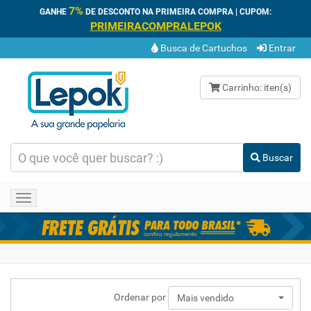
7%
GANHE
DE DESCONTO NA PRIMEIRA COMPRA | CUPOM:
PRIMEIRACOMPRALEPOK
Busca de Cartuchos
Entrar
Carrinho:
iten(s)
Buscar
Toggle
navigation
Ordenar por
Mais vendido