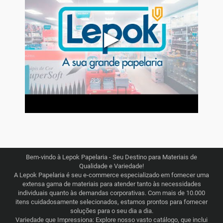
▶
Bem-vindo à Lepok Papelaria - Seu Destino para Materiais de
Qualidade e Variedade!
A Lepok Papelaria é seu e-commerce especializado em fornecer uma
extensa gama de materiais para atender tanto às necessidades
individuais quanto às demandas corporativas. Com mais de 10.000
itens cuidadosamente selecionados, estamos prontos para fornecer
soluções para o seu dia a dia.
Variedade que Impressiona: Explore nosso vasto catálogo, que inclui