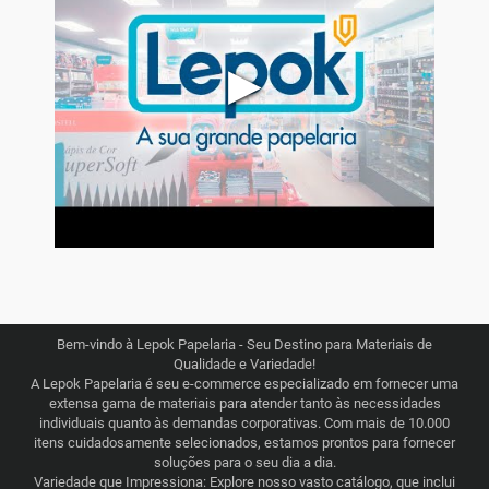
▶
Bem-vindo à Lepok Papelaria - Seu Destino para Materiais de
Qualidade e Variedade!
A Lepok Papelaria é seu e-commerce especializado em fornecer uma
extensa gama de materiais para atender tanto às necessidades
individuais quanto às demandas corporativas. Com mais de 10.000
itens cuidadosamente selecionados, estamos prontos para fornecer
soluções para o seu dia a dia.
Variedade que Impressiona: Explore nosso vasto catálogo, que inclui