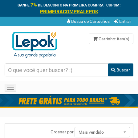
7%
GANHE
DE DESCONTO NA PRIMEIRA COMPRA | CUPOM:
PRIMEIRACOMPRALEPOK
Busca de Cartuchos
Entrar
Carrinho:
iten(s)
Buscar
Toggle
navigation
Ordenar por
Mais vendido