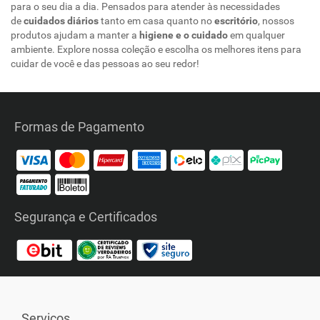
para o seu dia a dia. Pensados para atender às necessidades
de
cuidados diários
tanto em casa quanto no
escritório
, nossos
produtos ajudam a manter a
higiene e o cuidado
em qualquer
ambiente. Explore nossa coleção e escolha os melhores itens para
cuidar de você e das pessoas ao seu redor!
Formas de Pagamento
Segurança e Certificados
Serviços