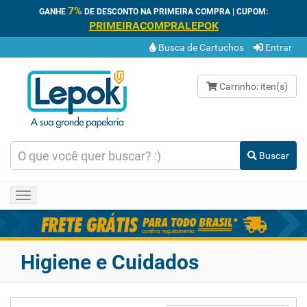
7%
GANHE
DE DESCONTO NA PRIMEIRA COMPRA | CUPOM:
PRIMEIRACOMPRALEPOK
Busca de Cartuchos
Entrar
Carrinho:
iten(s)
Buscar
Toggle
navigation
Higiene e Cuidados