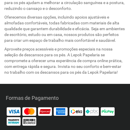
para os pés ajudam a melhorar a circulação sanguínea e a postura,
reduzindo o cansaço e o desconforto.
Oferecemos diversas opções, incluindo apoios ajustáveis e
almofadas confortáveis, todas fabricadas com materiais de alta
qualidade que garantem durabilidade e eficácia. Seja em ambientes
de escritório, estudo ou em casa, nossos produtos são perfeitos
para criar um espaço de trabalho mais confortável e saudável.
Aproveite preços acessíveis e promoções especiais na nossa
seleção de descansos para os pés. A Lepok Papelaria se
compromete a oferecer uma experiência de compra online prática,
com entrega rápida e segura. Invista no seu conforto e bem-estar
no trabalho com os descansos para os pés da Lepok Papelaria!
Formas de Pagamento