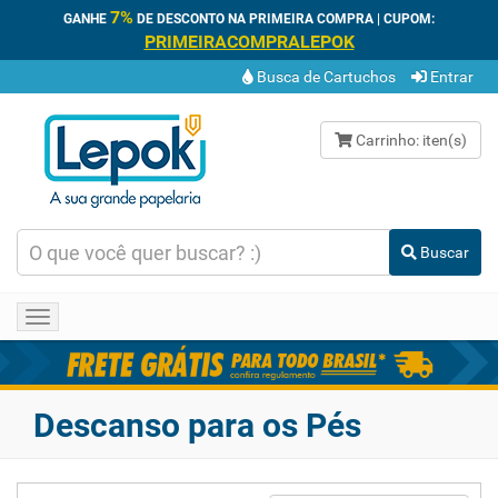
7%
GANHE
DE DESCONTO NA PRIMEIRA COMPRA | CUPOM:
PRIMEIRACOMPRALEPOK
Busca de Cartuchos
Entrar
Carrinho:
iten(s)
Buscar
Toggle
navigation
Descanso para os Pés