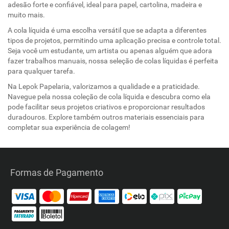
adesão forte e confiável, ideal para papel, cartolina, madeira e
muito mais.
A cola líquida é uma escolha versátil que se adapta a diferentes
tipos de projetos, permitindo uma aplicação precisa e controle total.
Seja você um estudante, um artista ou apenas alguém que adora
fazer trabalhos manuais, nossa seleção de colas líquidas é perfeita
para qualquer tarefa.
Na Lepok Papelaria, valorizamos a qualidade e a praticidade.
Navegue pela nossa coleção de cola líquida e descubra como ela
pode facilitar seus projetos criativos e proporcionar resultados
duradouros. Explore também outros materiais essenciais para
completar sua experiência de colagem!
Formas de Pagamento