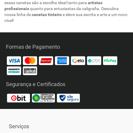
essas canetas são a escolha ideal tanto para
artistas
profissionais
quanto para entusiastas da caligrafia. Descubra
nossa linha de
canetas tinteiro
e eleve sua escrita e arte a um novo
nível!
Formas de Pagamento
Segurança e Certificados
Serviços