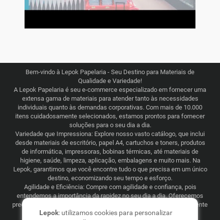
Bem-vindo à Lepok Papelaria - Seu Destino para Materiais de
Qualidade e Variedade!
A Lepok Papelaria é seu e-commerce especializado em fornecer uma
extensa gama de materiais para atender tanto às necessidades
individuais quanto às demandas corporativas. Com mais de 10.000
itens cuidadosamente selecionados, estamos prontos para fornecer
soluções para o seu dia a dia.
Variedade que Impressiona: Explore nosso vasto catálogo, que inclui
desde materiais de escritório, papel A4, cartuchos e toners, produtos
de informática, impressoras, bobinas térmicas, até materiais de
higiene, saúde, limpeza, aplicação, embalagens e muito mais. Na
Lepok, garantimos que você encontre tudo o que precisa em um único
destino, economizando seu tempo e esforço.
Agilidade e Eficiência: Compre com agilidade e confiança, pois
entendemos a importância da rapidez no seu dia a dia. Oferecemos
preços justos e competitivos, combinados com uma logística eficiente
Lepok
: utilizamos cookies para personalizar
que abrange todo o Brasil. Seja para consumo recorrente ou